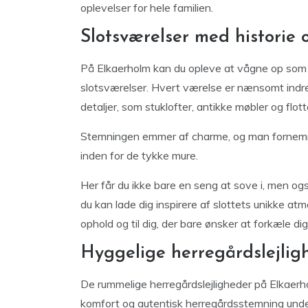
oplevelser for hele familien.
Slotsværelser med historie
På Elkaerholm kan du opleve at vågne op som 
slotsværelser. Hvert værelse er nænsomt indret
detaljer, som stuklofter, antikke møbler og flot
Stemningen emmer af charme, og man fornemmer 
inden for de tykke mure.
Her får du ikke bare en seng at sove i, men ogs
du kan lade dig inspirere af slottets unikke at
ophold og til dig, der bare ønsker at forkæle dig
Hyggelige herregårdslejligh
De rummelige herregårdslejligheder på Elkaerho
komfort og autentisk herregårdsstemning under