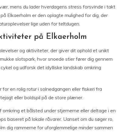
vær, mens du lader hverdagens stress forsvinde i takt
på Elkaerholm er den oplagte mulighed for dig, der
uroplevelser lige uden for teltdugen.
ktiviteter på Elkaerholm
evelser og aktiviteter, der giver dit ophold et unikt
smukke slotspark, hvor snoede stier fører dig gennem
 cykel og udforsk det idylliske landskab omkring
r en rolig rotur i solnedgangen eller fiskeri fra
jagt eller boldspil på de store plæner.
f omkring et bålsted under stjernerne eller deltage i en
s baseret på lokale råvarer. Uanset om du søger ro,
erholm dig rammerne for uforglemmelige minder sammen