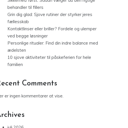
Sikkerhed først: Sådan vælger du den rigtige
behandler til fillers
Grin dig glad: Sjove rutiner der styrker jeres
fællesskab
Kontaktlinser eller briller? Fordele og ulemper
ved begge løsninger
Personlige ritualer: Find din indre balance med
ædelsten
10 sjove aktiviteter til påskeferien for hele
familien
Recent Comments
er er ingen kommentarer at vise.
rchives
juli 2026