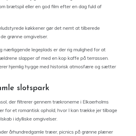
 brætspil eller en god film efter en dag fuld af
veludstyrede køkkener gør det nemt at tilberede
l de grønne omgivelser.
 nærliggende legeplads er der rig mulighed for at
rældrene slapper af med en kop kaffe på terrassen.
erer hjemlig hygge med historisk atmosfære og sætter
mle slotspark
nsol, der filtrerer gennem trækronerne i Elkaerholms
r for et romantisk ophold, hvor I kan trække jer tilbage
kab i idylliske omgivelser.
under århundredgamle træer, picnics på grønne plæner