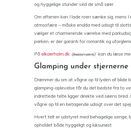
og hyggelige stunder ved de små søer.
Om aftenen kan I lade roen sænke sig, mens I 
atmosfære – måske endda med udsigt til slott
vælger et charmerende værelse med parkudsigt 
parken, er der garanti for romantik og uforgle
På
elkaerholm.dk
kan du læse meg
Glamping under stjernerne
Drømmer du om at vågne op til lyden af blide
glamping-oplevelse får du det bedste fra to 
indrettede telte ligger direkte ved søens bred,
vågne op til en betagende udsigt over det spej
Hvert telt er udstyret med behagelige senge, b
opholdet både hyggeligt og luksuriøst.