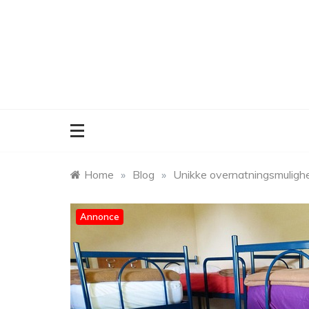
Skip
to
content
Home
»
Blog
»
Unikke overnatningsmulighed
Annonce