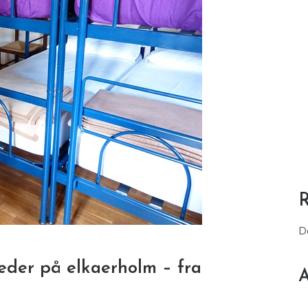
D
eder på elkaerholm – fra
A