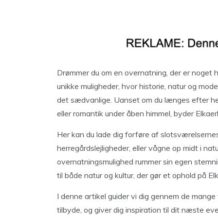
Drømmer du om en overnatning, der er noget he
unikke muligheder, hvor historie, natur og mod
det sædvanlige. Uanset om du længes efter her
eller romantik under åben himmel, byder Elkae
Her kan du lade dig forføre af slotsværelser
herregårdslejligheder, eller vågne op midt i n
overnatningsmulighed rummer sin egen stemning
til både natur og kultur, der gør et ophold på El
I denne artikel guider vi dig gennem de mange 
tilbyde, og giver dig inspiration til dit næste e