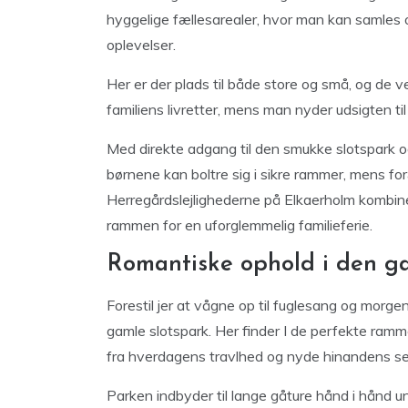
hyggelige fællesarealer, hvor man kan samles om
oplevelser.
Her er der plads til både store og små, og de 
familiens livretter, mens man nyder udsigten ti
Med direkte adgang til den smukke slotspark og
børnene kan boltre sig i sikre rammer, mens fo
Herregårdslejlighederne på Elkaerholm kombin
rammen for en uforglemmelig familieferie.
Romantiske ophold i den ga
Forestil jer at vågne op til fuglesang og morge
gamle slotspark. Her finder I de perfekte ramme
fra hverdagens travlhed og nyde hinandens sels
Parken indbyder til lange gåture hånd i hånd 