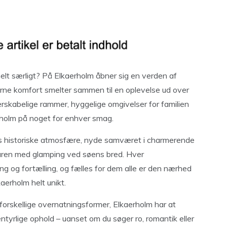
lt særligt? På Elkaerholm åbner sig en verden af
erne komfort smelter sammen til en oplevelse ud over
skabelige rammer, hyggelige omgivelser for familien
rholm på noget for enhver smag.
nes historiske atmosfære, nyde samværet i charmerende
aturen med glamping ved søens bred. Hver
 og fortælling, og fælles for dem alle er den nærhed
kaerholm helt unikt.
forskellige overnatningsformer, Elkaerholm har at
ventyrlige ophold – uanset om du søger ro, romantik eller