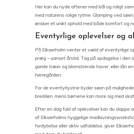
Her kan du nyde aftener med bål og roligt sam
med naturens rolige rytme. Glamping ved søen 
ønsker et unikt ophold med både komfort og nat
Eventyrlige oplevelser og a
På Elkaerholm venter et væld af eventyrlige opl
præg – uanset årstid. Tag på opdagelse i den 
gamle træer og blomstrende haver, eller lån en
herregården.
For de eventyrlystne byder søen på muligheder fo
bredden, mens børnene kan more sig med skatte
Efter en dag fuld af oplevelser kan du slappe a
af Elkaerholms hyggelige madlavningsworkshop
fordybelse eller aktiv udfoldelse, giver Elka