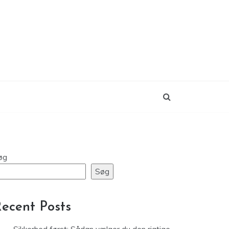
øg
Søg
ecent Posts