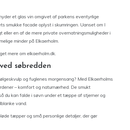
nyder et glas vin omgivet af parkens eventyrlige
ets smukke facade oplyst i skumringen. Uanset om I
eller en af de mere private overnatningsmuligheder i
mmelige minder på Elkaerholm.
et mere om elkaerholm.dk.
 ved søbredden
 bølgeskvulp og fuglenes morgensang? Med Elkaerholms
verdener – komfort og naturnærhed. De smukt
 så du kan falde i søvn under et tæppe af stjerner og
lblanke vand.
løde tæpper og små personlige detaljer, der gør