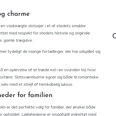
 og charme
en vaskeægte slotsejer i et af stedets smukke
tet med respekt for stedets historie og originale
C
te, gamle trægulve.
tydeligt de mange fortællinger, der har udspillet sig
å en oplevelse af at træde ind i en svunden tid, hvor
mosfære. Slotsværelserne egner sig både til romantiske
 selv med et strejf af herskabelig luksus.
eder for familien
lm er det perfekte valg for familier, der ønsker både
 opholdet. Lejlighederne er smagfuldt indrettet med