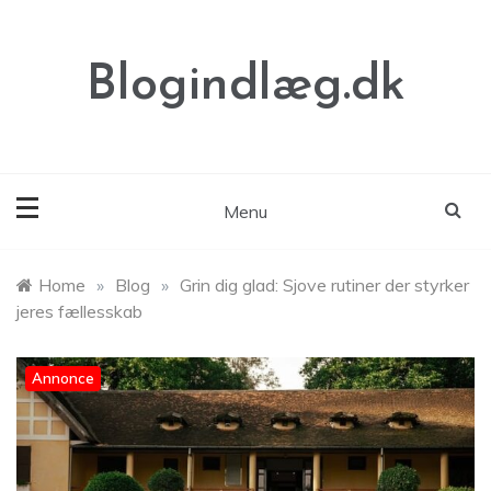
Skip
to
content
Blogindlæg.dk
Menu
Home
»
Blog
»
Grin dig glad: Sjove rutiner der styrker
jeres fællesskab
Annonce