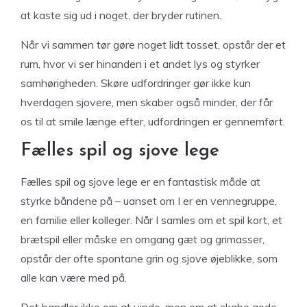
at kaste sig ud i noget, der bryder rutinen.
Når vi sammen tør gøre noget lidt tosset, opstår der et
rum, hvor vi ser hinanden i et andet lys og styrker
samhørigheden. Skøre udfordringer gør ikke kun
hverdagen sjovere, men skaber også minder, der får
os til at smile længe efter, udfordringen er gennemført.
Fælles spil og sjove lege
Fælles spil og sjove lege er en fantastisk måde at
styrke båndene på – uanset om I er en vennegruppe,
en familie eller kolleger. Når I samles om et spil kort, et
brætspil eller måske en omgang gæt og grimasser,
opstår der ofte spontane grin og sjove øjeblikke, som
alle kan være med på.
Det handler ikke om at vinde, men om at skabe gode