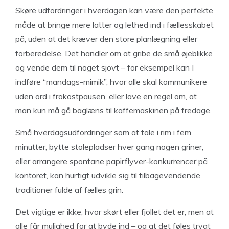
Skøre udfordringer i hverdagen kan være den perfekte
måde at bringe mere latter og lethed ind i fællesskabet
på, uden at det kræver den store planlægning eller
forberedelse. Det handler om at gribe de små øjeblikke
og vende dem til noget sjovt – for eksempel kan I
indføre “mandags-mimik”, hvor alle skal kommunikere
uden ord i frokostpausen, eller lave en regel om, at
man kun må gå baglæns til kaffemaskinen på fredage.
Små hverdagsudfordringer som at tale i rim i fem
minutter, bytte stolepladser hver gang nogen griner,
eller arrangere spontane papirflyver-konkurrencer på
kontoret, kan hurtigt udvikle sig til tilbagevendende
traditioner fulde af fælles grin.
Det vigtige er ikke, hvor skørt eller fjollet det er, men at
alle får mulighed for at byde ind – og at det føles trygt