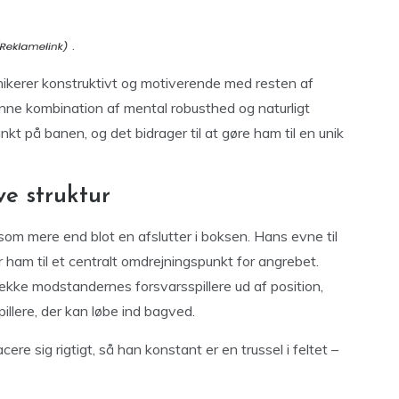
.
ikerer konstruktivt og motiverende med resten af
Denne kombination af mental robusthed og naturligt
nkt på banen, og det bidrager til at gøre ham til en unik
ve struktur
 som mere end blot en afslutter i boksen. Hans evne til
r ham til et centralt omdrejningspunkt for angrebet.
række modstandernes forsvarsspillere ud af position,
illere, der kan løbe ind bagved.
cere sig rigtigt, så han konstant er en trussel i feltet –