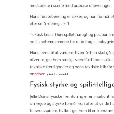
medspillere i scene med præcise afleveringer.
Hans førsteberøring er sikker, og han formår oft
eller små retningsskift.
Taktisk læser Duin spillet hurtigt og positioner
ned i mellemrummene for at deltage i opbygning
Hans evne til at vurdere, hvornår han skal gå i
afvente, gør ham særligt værdifuld i presspil
tekniske færdigheder og hans taktiske blik for s
angriber.
Fysisk styrke og spilintellige
Jelle Duins fysiske fremtoning er en markant fak
sin højde og styrke formår han ofte at vinde 
forsvarsspillere, hvilket gør ham til en konstan