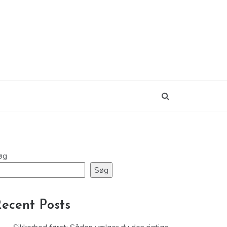
øg
Søg
ecent Posts