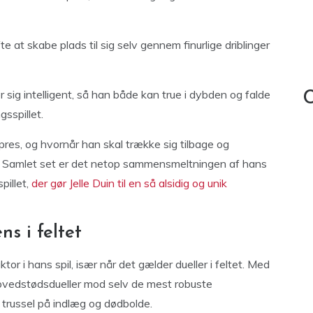
e at skabe plads til sig selv gennem finurlige driblinger
er sig intelligent, så han både kan true i dybden og falde
C
sspillet.
 pres, og hvornår han skal trække sig tilbage og
let. Samlet set er det netop sammensmeltningen af hans
pillet,
der gør Jelle Duin til en så alsidig og unik
ns i feltet
tor i hans spil, især når det gælder dueller i feltet. Med
hovedstødsdueller mod selv de mest robuste
t trussel på indlæg og dødbolde.