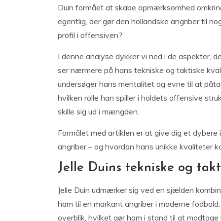
Duin formået at skabe opmærksomhed omkring
egentlig, der gør den hollandske angriber til 
profil i offensiven?
I denne analyse dykker vi ned i de aspekter, de
ser nærmere på hans tekniske og taktiske kvalite
undersøger hans mentalitet og evne til at påta
hvilken rolle han spiller i holdets offensive st
skille sig ud i mængden.
Formålet med artiklen er at give dig et dybere i
angriber – og hvordan hans unikke kvaliteter k
Jelle Duins tekniske og takt
Jelle Duin udmærker sig ved en sjælden kombina
ham til en markant angriber i moderne fodbold
overblik, hvilket gør ham i stand til at modtag