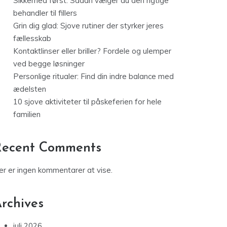
Sikkerhed først: Sådan vælger du den rigtige
behandler til fillers
Grin dig glad: Sjove rutiner der styrker jeres
fællesskab
Kontaktlinser eller briller? Fordele og ulemper
ved begge løsninger
Personlige ritualer: Find din indre balance med
ædelsten
10 sjove aktiviteter til påskeferien for hele
familien
Recent Comments
er er ingen kommentarer at vise.
rchives
juli 2026