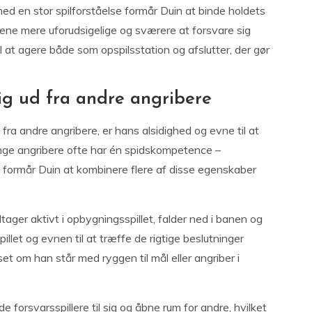
ed en stor spilforståelse formår Duin at binde holdets
ene mere uforudsigelige og sværere at forsvare sig
 at agere både som opspilsstation og afslutter, der gør
sig ud fra andre angribere
 ud fra andre angribere, er hans alsidighed og evne til at
 mange angribere ofte har én spidskompetence –
– formår Duin at kombinere flere af disse egenskaber
ltager aktivt i opbygningsspillet, falder ned i banen og
pillet og evnen til at træffe de rigtige beslutninger
et om han står med ryggen til mål eller angriber i
e forsvarsspillere til sig og åbne rum for andre, hvilket