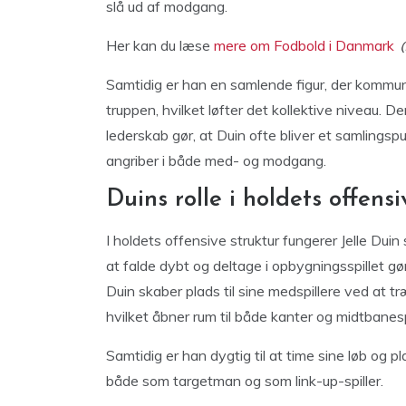
slå ud af modgang.
Her kan du læse
mere om Fodbold i Danmark
Samtidig er han en samlende figur, der kommun
truppen, hvilket løfter det kollektive niveau. 
lederskab gør, at Duin ofte bliver et samlingspu
angriber i både med- og modgang.
Duins rolle i holdets offensi
I holdets offensive struktur fungerer Jelle Duin
at falde dybt og deltage i opbygningsspillet gø
Duin skaber plads til sine medspillere ved at t
hvilket åbner rum til både kanter og midtbanesp
Samtidig er han dygtig til at time sine løb og pla
både som targetman og som link-up-spiller.