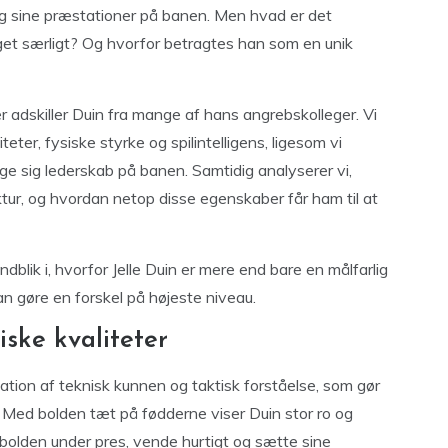
 sine præstationer på banen. Men hvad er det
noget særligt? Og hvorfor betragtes han som en unik
r adskiller Duin fra mange af hans angrebskolleger. Vi
ter, fysiske styrke og spilintelligens, ligesom vi
ge sig lederskab på banen. Samtidig analyserer vi,
ruktur, og hvordan netop disse egenskaber får ham til at
ndblik i, hvorfor Jelle Duin er mere end bare en målfarlig
an gøre en forskel på højeste niveau.
iske kvaliteter
tion af teknisk kunnen og taktisk forståelse, som gør
. Med bolden tæt på fødderne viser Duin stor ro og
e bolden under pres, vende hurtigt og sætte sine