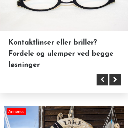
Kontaktlinser eller briller?
Sikkerhed først: Sådan vælger
Grin dig glad: Sjove rutiner der
Fordele og ulemper ved begge
du den rigtige behandler til
styrker jeres fællesskab
løsninger
fillers
Annonce