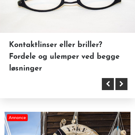
Sikkerhed først: Sådan vælger
Kontaktlinser eller briller?
Grin dig glad: Sjove rutiner der
du den rigtige behandler til
Fordele og ulemper ved begge
styrker jeres fællesskab
fillers
løsninger
Annonce