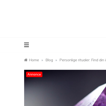
Skip
to
content
Home
»
Blog
»
Personlige ritualer: Find di
Annonce