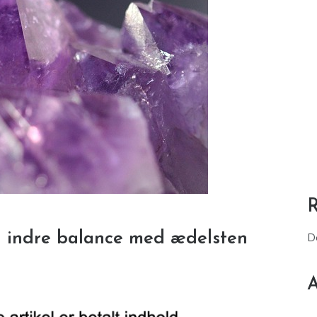
in indre balance med ædelsten
D
A