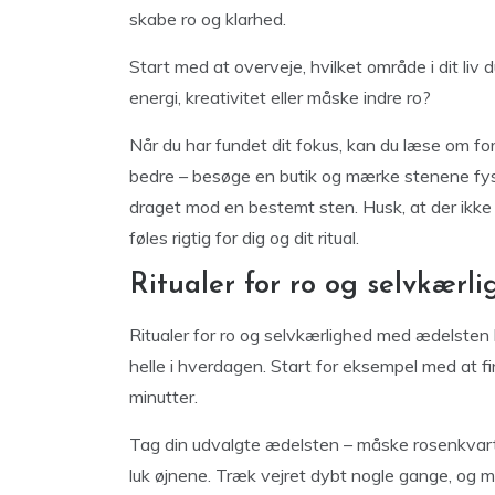
skabe ro og klarhed.
Start med at overveje, hvilket område i dit liv 
energi, kreativitet eller måske indre ro?
Når du har fundet dit fokus, kan du læse om fo
bedre – besøge en butik og mærke stenene fysisk.
draget mod en bestemt sten. Husk, at der ikke f
føles rigtig for dig og dit ritual.
Ritualer for ro og selvkær
Ritualer for ro og selvkærlighed med ædelst
helle i hverdagen. Start for eksempel med at fin
minutter.
Tag din udvalgte ædelsten – måske rosenkvarts 
luk øjnene. Træk vejret dybt nogle gange, og m