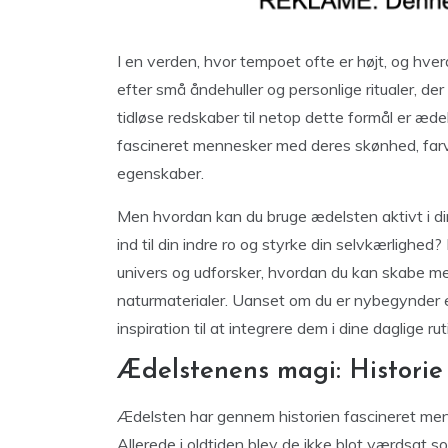
I en verden, hvor tempoet ofte er højt, og hv
efter små åndehuller og personlige ritualer, d
tidløse redskaber til netop dette formål er ædel
fascineret mennesker med deres skønhed, farve
egenskaber.
Men hvordan kan du bruge ædelsten aktivt i di
ind til din indre ro og styrke din selvkærlighed
univers og udforsker, hvordan du kan skabe me
naturmaterialer. Uanset om du er nybegynder el
inspiration til at integrere dem i dine daglige ru
Ædelstenens magi: Historie
Ædelsten har gennem historien fascineret me
Allerede i oldtiden blev de ikke blot værdsat 