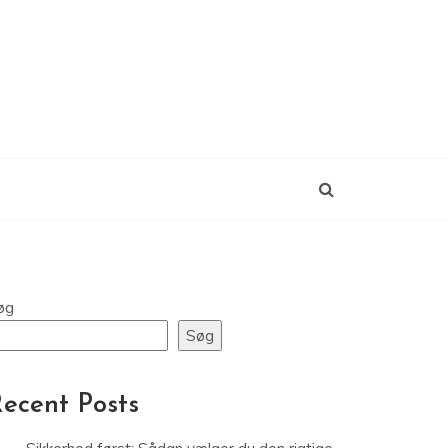
øg
Søg
ecent Posts