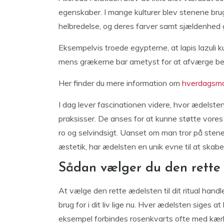
egenskaber. I mange kulturer blev stenene brug
helbredelse, og deres farver samt sjældenhed
Eksempelvis troede egypterne, at lapis lazul
mens grækerne bar ametyst for at afværge be
Her finder du mere information om
hverdagsma
I dag lever fascinationen videre, hvor ædelsten
praksisser. De anses for at kunne støtte vores
ro og selvindsigt. Uanset om man tror på stene
æstetik, har ædelsten en unik evne til at skab
Sådan vælger du den rette æ
At vælge den rette ædelsten til dit ritual han
brug for i dit liv lige nu. Hver ædelsten siges 
eksempel forbindes rosenkvarts ofte med kær