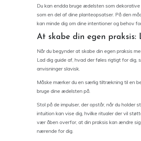
Du kan endda bruge ædelsten som dekorative ele
som en del af dine planteopsatser. På den måd
kan minde dig om dine intentioner og behov for
At skabe din egen praksis: L
Når du begynder at skabe din egen praksis med æd
Lad dig guide af, hvad der føles rigtigt for dig,
anvisninger slavisk.
Måske mærker du en særlig tiltrækning til en be
bruge dine ædelsten på.
Stol på de impulser, der opstår, når du holder 
intuition kan vise dig, hvilke ritualer der vil stø
vær åben overfor, at din praksis kan ændre sig 
nærende for dig.