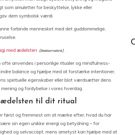
t som amuletter for beskyttelse, lykke eller
 gav dem symbolsk værdi.
i kunne forbinde mennesket med det guddommelige,
ruselse.
C
gi med ædelsten
.
 ofte anvendes i personlige ritualer og mindfulness-
 indre balance og hjælpe med at forstærke intentioner,
ns spirituelle egenskaber eller blot værdsætter dens
e mening og fordybelse i vores hverdag.
delsten til dit ritual
dler først og fremmest om at mærke efter, hvad du har
at bære sin egen unikke energi og betydning – for
lighed og selvaccept, mens ametyst kan hjælpe med at