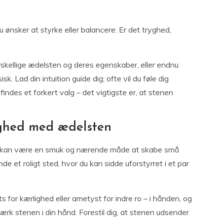
du ønsker at styrke eller balancere: Er det tryghed,
rskellige ædelsten og deres egenskaber, eller endnu
 Lad din intuition guide dig; ofte vil du føle dig
indes et forkert valg – det vigtigste er, at stenen
lighed med ædelsten
en kan være en smuk og nærende måde at skabe små
de et roligt sted, hvor du kan sidde uforstyrret i et par
for kærlighed eller ametyst for indre ro – i hånden, og
ærk stenen i din hånd. Forestil dig, at stenen udsender