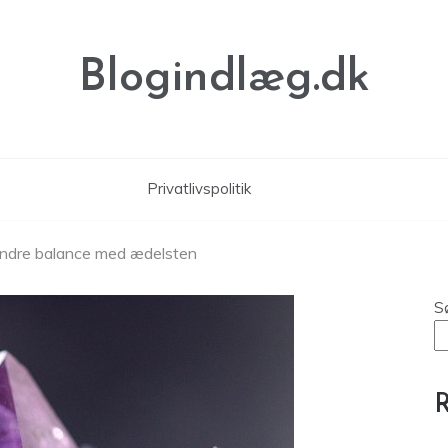
Blogindlæg.dk
Privatlivspolitik
n indre balance med ædelsten
S
R