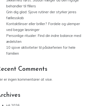
Sikkerhed først: Sådan vælger du den rigtige
behandler til fillers
Grin dig glad: Sjove rutiner der styrker jeres
fællesskab
Kontaktlinser eller briller? Fordele og ulemper
ved begge løsninger
Personlige ritualer: Find din indre balance med
ædelsten
10 sjove aktiviteter til påskeferien for hele
familien
Recent Comments
er er ingen kommentarer at vise.
rchives
juli 2026