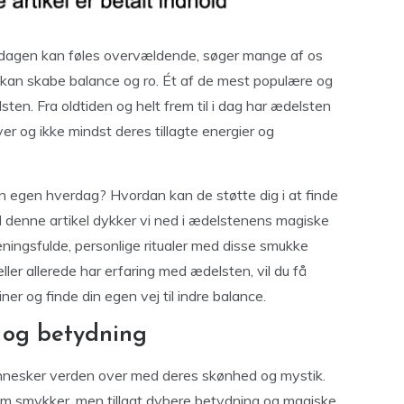
erdagen kan føles overvældende, søger mange af os
er kan skabe balance og ro. Ét af de mest populære og
sten. Fra oldtiden og helt frem til i dag har ædelsten
r og ikke mindst deres tillagte energier og
n egen hverdag? Hvordan kan de støtte dig i at finde
? I denne artikel dykker vi ned i ædelstenens magiske
ningsfulde, personlige ritualer med disse smukke
ler allerede har erfaring med ædelsten, vil du få
tiner og finde din egen vej til indre balance.
 og betydning
nnesker verden over med deres skønhed og mystik.
som smykker, men tillagt dybere betydning og magiske