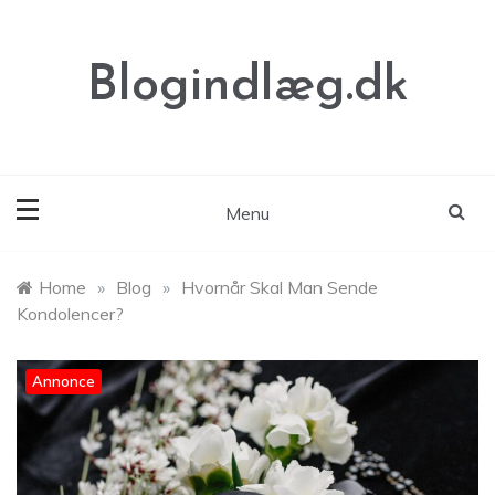
Skip
to
content
Blogindlæg.dk
Menu
Home
»
Blog
»
Hvornår Skal Man Sende
Kondolencer?
Annonce